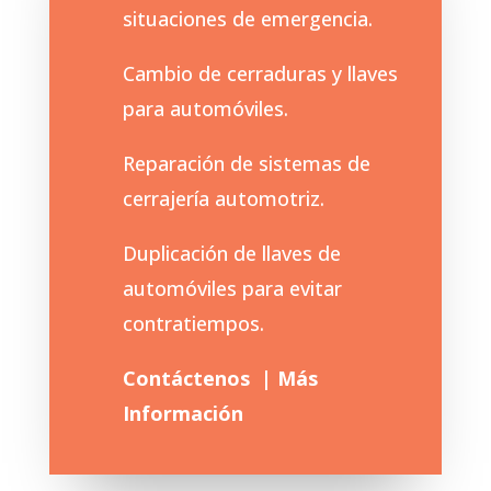
situaciones de emergencia.
Cambio de cerraduras y llaves
para automóviles.
Reparación de sistemas de
cerrajería automotriz.
Duplicación de llaves de
automóviles para evitar
contratiempos.
Contáctenos | Más
Información